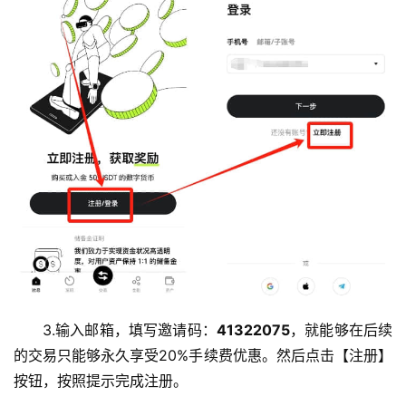
币
圈
新
闻
行
情
分
析
币
圈
常
见
3.输入邮箱，填写邀请码：
41322075
，就能够在后续
问
的交易只能够永久享受20%手续费优惠。然后点击【注册】
题
按钮，
按照提示完成注册。