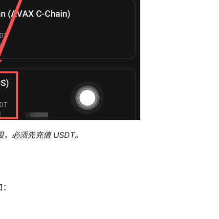
股，必须先充值 USDT。
口：