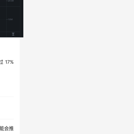
17% 
可能会推