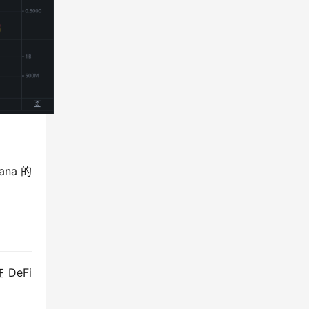
na 的
DeFi 