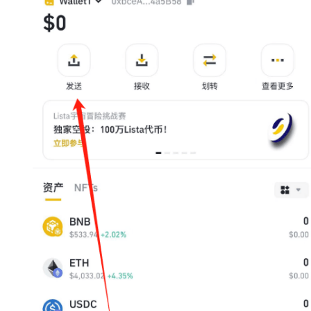
闻
行
情
分
析
币
圈
常
见
问
题