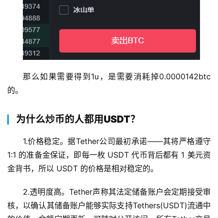
币
那么如果需要得到1u，是需要消耗掉0.0000142btc
圈
的。
新
闻
为什么炒币的人都用USDT？
行
1.价格稳定。据Tether公司最初承诺——其将严格遵守 
情
分
1:1 的准备金保证，即每一枚 USDT 代币背后都有 1 美元资
析
金背书，所以 USDT 的价格是相对稳定的。
2.透明度高。Tether声称其法定储备账户会定期接受审
币
圈
核，以确认其储备账户能够实际支持Tethers(USDT)流通中
常