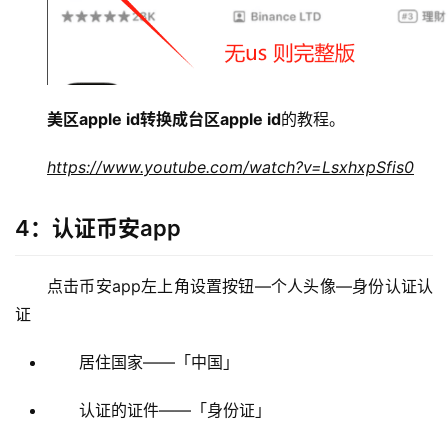
美区apple id转换成台区apple id
的教程。
https://www.youtube.com/watch?v=LsxhxpSfis0
币
4：认证币安app
圈
新
点击币安app左上角设置按钮—个人头像—身份认证认
闻
证
行
居住国家——「中国」
情
分
认证的证件——「身份证」
析