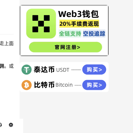
走上面
佣
。或