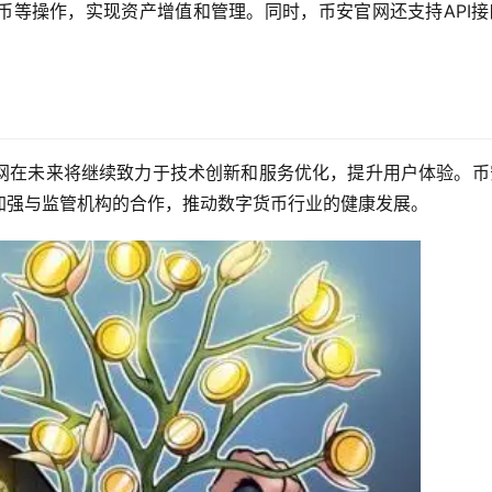
币等操作，实现资产增值和管理。同时，币安官网还支持API接
网在未来将继续致力于技术创新和服务优化，提升用户体验。币
加强与监管机构的合作，推动数字货币行业的健康发展。