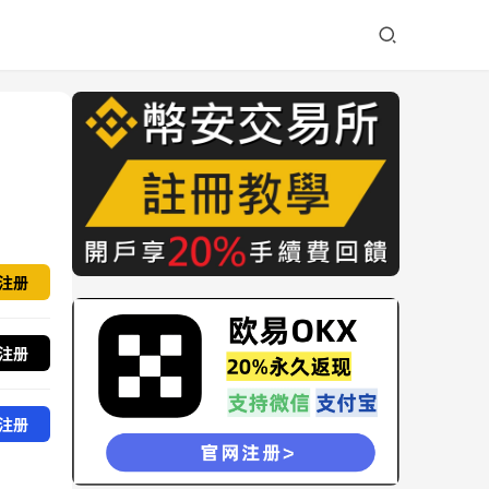
注册
注册
注册