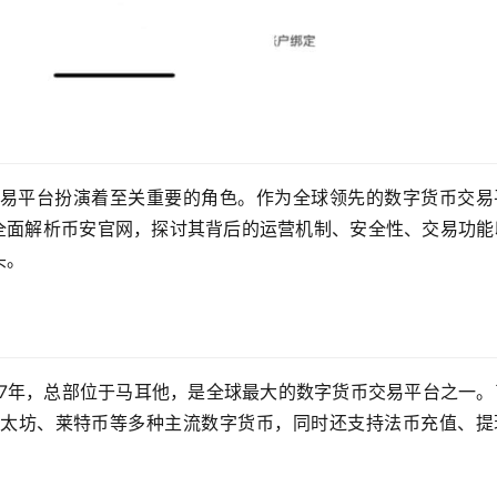
易平台扮演着至关重要的角色。作为全球领先的数字货币交易
文将全面解析币安官网，探讨其背后的运营机制、安全性、交易功
头。
立于2017年，总部位于马耳他，是全球最大的数字货币交易平台之一
太坊、莱特币等多种主流数字货币，同时还支持法币充值、提