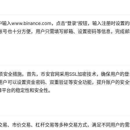
www.binance.com，点击“登录”按钮，输入注册时设置
账号也十分方便，用户只需填写邮箱、设置密码等信息，完成邮
项安全措施。首先，币安官网采用SSL加密技术，确保用户的登
用户可以设置资金密码、双重验证等安全功能，提升账户的安全
障平台的稳定性和安全性。
交易、市价交易、杠杆交易等多种交易方式，满足不同用户的需