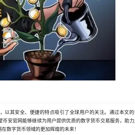
，以其安全、便捷的特点吸引了全球用户的关注。通过本文的
望币安官网能够继续为用户提供优质的数字货币交易服务，助力
网在数字货币领域的更加辉煌的未来！