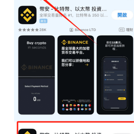
闻
行
情
分
析
币
圈
常
见
问
题