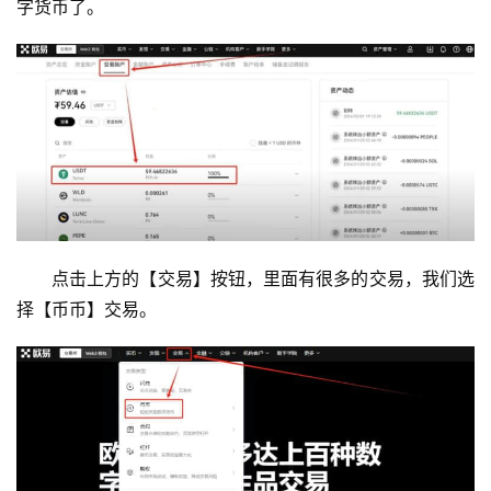
字货币了。
析
币
圈
常
见
问
题
点击上方的【交易】按钮，里面有很多的交易，我们选
择【币币】交易。