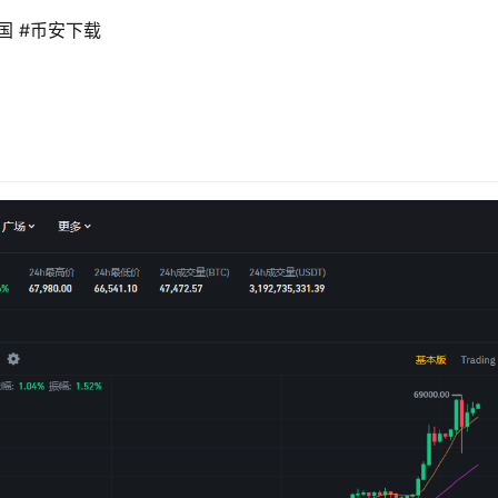
国 #币安下载 