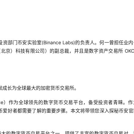
门币安实验室(Binance Labs)的负责人。何一曾担任业
炫一下（北京）科技有限公司）的副总裁，并且是数字资产交易所 OKCo
 天内就成长为全球最大的加密货币交易所。
nce）作为全球领先的数字货币交易平台，备受投资者青睐。作
币爱好者都需要了解的重要步骤。本文将带领您深入探秘币安官
作为全球最大的数字货币交易平台之一，提供了丰富的数字货币交易对