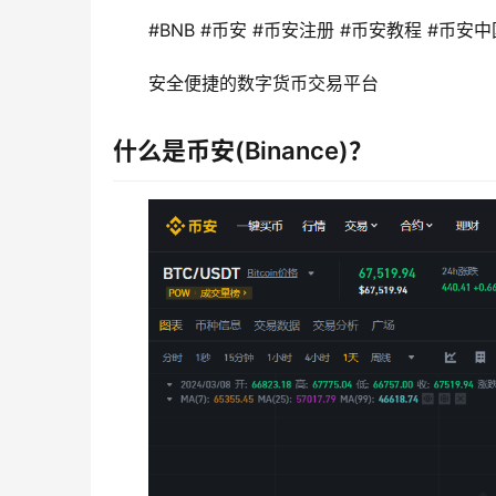
#BNB #币安 #币安注册 #币安教程 #币安中
安全便捷的数字货币交易平台
什么是币安(Binance)？