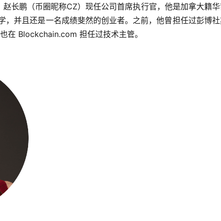
。赵长鹏（币圈昵称CZ）现任公司首席执行官，他是加拿大籍华
学求学，并且还是一名成绩斐然的创业者。之前，他曾担任过彭博
也在 Blockchain.com 担任过技术主管。