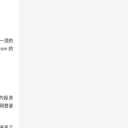
内一流的
in 的
为投资
网登录
，涵盖了