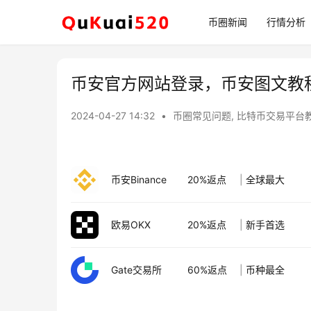
币圈新闻
行情分析
币安官方网站登录，币安图文教
2024-04-27 14:32
•
币圈常见问题
,
比特币交易平台
币安Binance
20%返点
|
全球最大
欧易OKX
20%返点
|
新手首选
Gate交易所
60%返点
|
币种最全