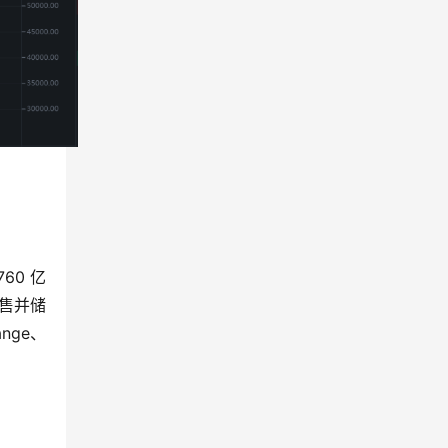
60 亿
出售并储
nge、