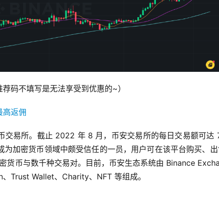
佣（推荐码不填写是无法享受到优惠的~）
最高返佣
货币交易所。截止 2022 年 8 月，币安交易所的每日交易额可达 7
台已成为加密货币领域中颇受信任的一员，用户可在该平台购买、
货币与数千种交易对。目前，币安生态系统由 Binance Excha
h、Trust Wallet、Charity、NFT 等组成。