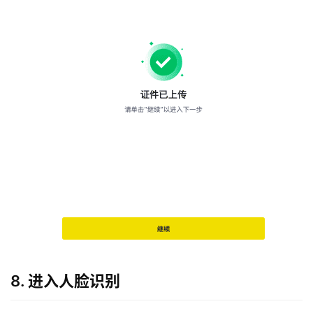
行
情
分
析
币
圈
常
见
问
题
8. 进入人脸识别