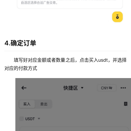
币
4.确定订单
圈
新
填写好对应金额或者数量之后，点击买入usdt，并选择
闻
对应的付款方式
行
情
分
析
币
圈
常