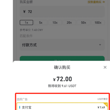
见
问
题