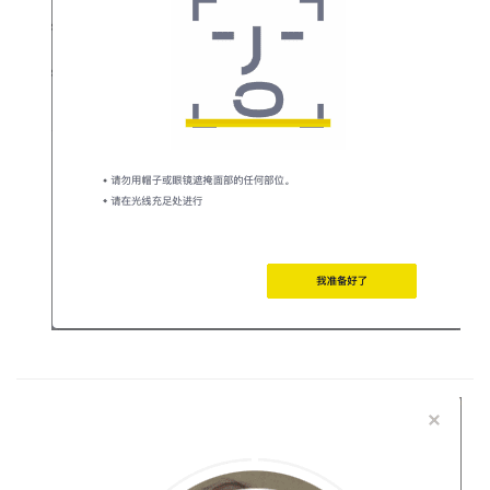
币
圈
新
闻
行
情
分
析
币