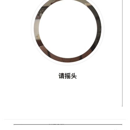
圈
常
见
问
题