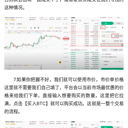
行
这种情况。
情
分
析
币
圈
常
见
问
题
7.如果你把握不好，我们就可以使用市价，市价单价格
这里就不需要我们自己填了，平台会以当前市场最优惠的价
格来给我们下单，直接输入想要购买的数量，这里把它拉
满，点击【买入BTC】就可以购买成功。这就是一整个交易
的流程。