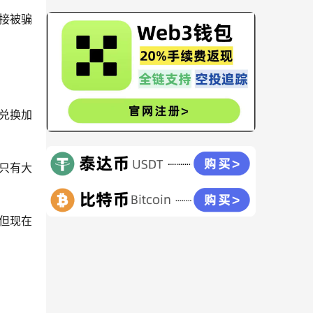
接被骗
兑换加
只有大
但现在