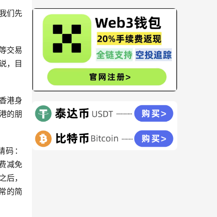
我们先
X等交易
说，目
香港身
港的朋
请码：
费减免
之后，
常的简