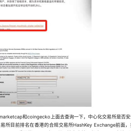
arketcap和coingecko上面去查询一下，中心化交易所是否
交易所目前排名在香港的合规交易所HashKey Exchange前面