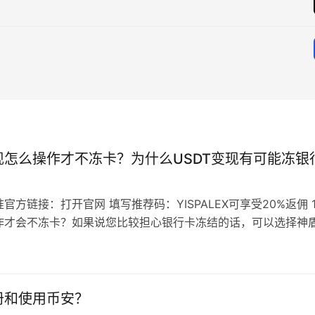
现怎么操作才不冻卡？为什么USDT变现有可能冻银
官方链接：打开官网 填写推荐码：YISPALEX可享受20%返佣 
作才会不冻卡？如果说您比较担心银行卡冻结的话，可以选择神
，比如截图上面有标注…
册和使用币安？