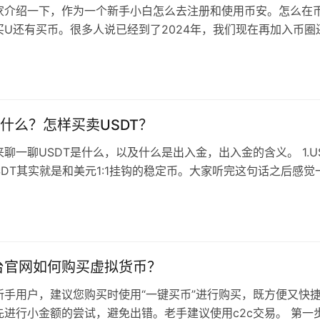
家介绍一下，作为一个新手小白怎么去注册和使用币安。怎么在
买U还有买币。很多人说已经到了2024年，我们现在再加入币圈
以这样告诉大家，我也是一个刚…
是什么？怎样买卖USDT？
聊一聊USDT是什么，以及什么是出入金，出入金的含义。 1.U
SDT其实就是和美元1:1挂钩的稳定币。大家听完这句话之后感觉
面举一个不太恰…
台官网如何购买虚拟货币？
新手用户，建议您购买时使用“一键买币”进行购买，既方便又快
先进行小金额的尝试，避免出错。老手建议使用c2c交易。 第一