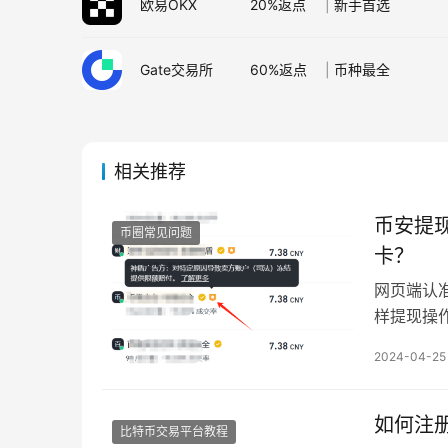
欧易OKX
20%返点
|
新手首选
Gate交易所
60%返点
|
币种最全
相关推荐
币安提
币圈常见问题
卡？
网页端认准
样提现操
进行交易
2024-04-25
如何注
比特币交易平台教程