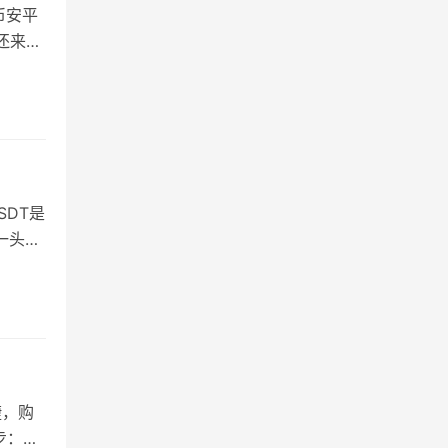
币安平
还来的
SDT是
一头雾
捷，购
步：需