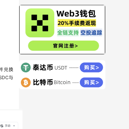
行并兑换
SDC与