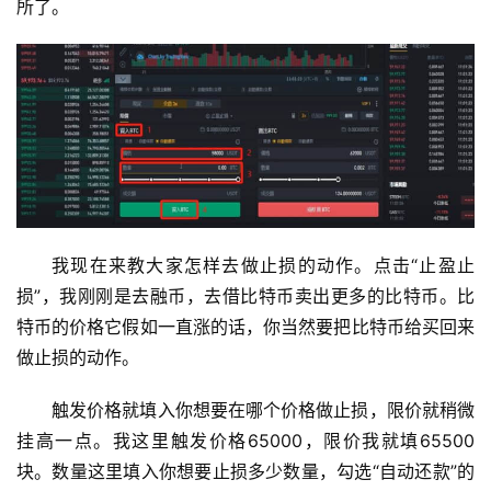
所了。
析
币
圈
常
见
问
题
我现在来教大家怎样去做止损的动作。点击“止盈止
损”，我刚刚是去融币，去借比特币卖出更多的比特币。比
特币的价格它假如一直涨的话，你当然要把比特币给买回来
做止损的动作。
触发价格就填入你想要在哪个价格做止损，限价就稍微
挂高一点。我这里触发价格65000，限价我就填65500
块。数量这里填入你想要止损多少数量，勾选“自动还款”的