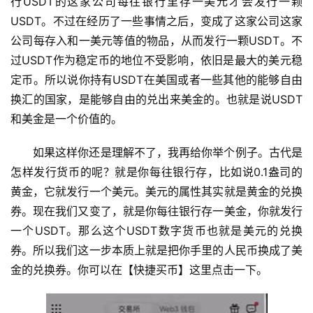
行USDT的这家公司每往银行里存一美元才会发行一颗
析
USDT。不过在经历了一些事情之后，变成了这家公司这家
公司每存入和一美元等值的物品，从而发行一颗USDT。不
币
过USDT作为稳定币的地位不受影响，依旧是最大的美元稳
圈
定币。所以说你持有USDT在美国或者一些其他的能够自由
常
见
换汇的国家，是能够自由的兑出来美金的。也就是说USDT
问
和美金是一个价值的。
题
如果这样你还是理解不了，我再给你举个例子。古代是
怎样发行货币的呢？就是你每往银行存，比如说0.1盎司的
黄金，它就发行一个美元。美元的属性其实就是黄金的兑换
券。现在我们又变了，就是你每往银行存一美金，你就发行
一个USDT。那么这个USDT数字货币也就是美元的兑换
券。所以我们这一步本质上就是把你手里的人民币换成了美
金的兑换券。你可以在【快捷买币】这里点击一下。