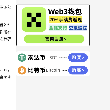
做示范
质的加
狗币存
推荐码
DT呢？
T来买卖