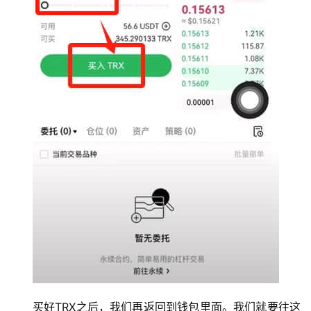
币
圈
新
闻
行
情
分
析
币
买好TRX之后，我们再返回到钱包里面。我们就要往这
圈