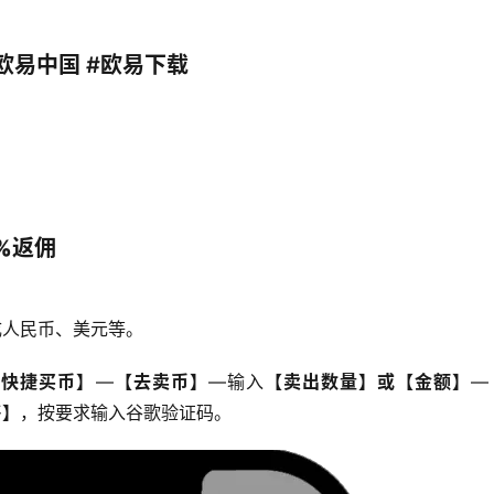
#欧易中国 #欧易下载
0%返佣
成人民币、美元等。
【快捷买币】
—
【去卖币】
—输入
【卖出数量】或【金额】
—
售】
，按要求输入谷歌验证码。