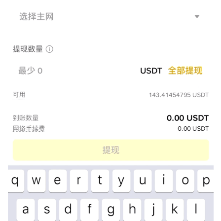
圈
新
闻
行
情
分
析
币
圈
常
见
问
题