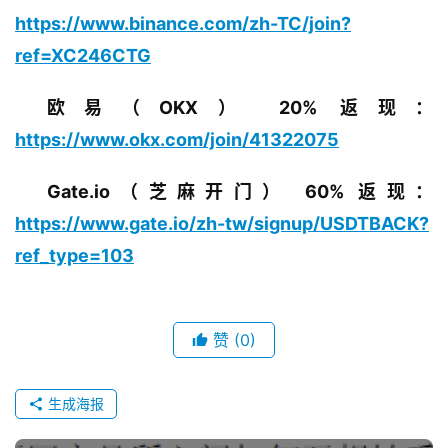
https://www.binance.com/zh-TC/join?
ref=XC246CTG
欧易（OKX） 20% 返现：
https://www.okx.com/join/41322075
Gate.io（芝麻开门） 60% 返现：
https://www.gate.io/zh-tw/signup/USDTBACK?
ref_type=103
赞
(0)
生成海报