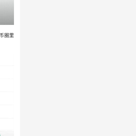
币圈里
。