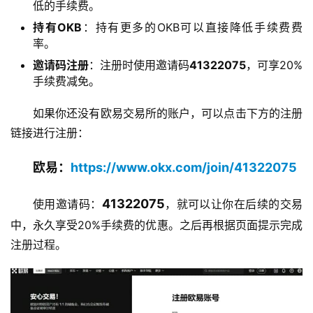
新
低的手续费。
闻
持有OKB
：持有更多的OKB可以直接降低手续费费
率。
行
邀请码注册
：注册时使用邀请码
41322075
，可享20%
情
手续费减免。
分
析
如果你还没有欧易交易所的账户，可以点击下方的注册
链接进行注册：
币
圈
欧易：
https://www.okx.com/join/41322075
常
见
41322075
使用邀请码：
，就可以让你在后续的交易
问
中，永久享受20%手续费的优惠。之后再根据页面提示完成
题
注册过程。