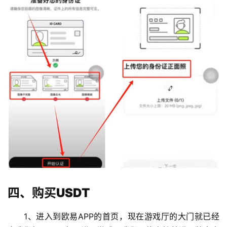
币
圈
新
闻
四、购买USDT
行
情
1、进入到欧易APP的首页，现在游戏厅的大门就已经
分