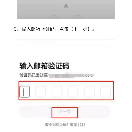
3、输入邮箱验证码，点击【下一步】。
币
圈
新
闻
行
情
分
析