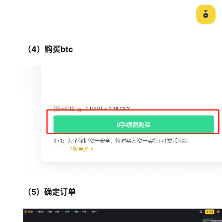
（4）购买btc
币
圈
新
闻
行
情
分
析
（5）确定订单
币