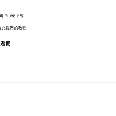
国 #币安下载 
及充提币的教程
%返佣