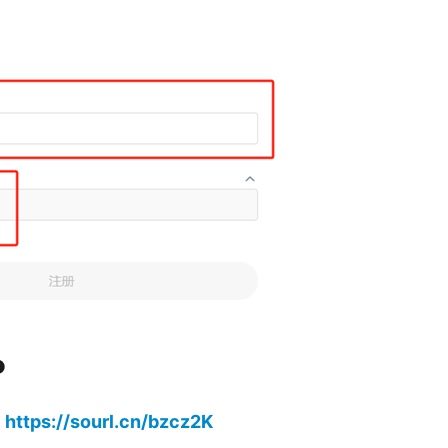
P
https://sourl.cn/bzcz2K
：