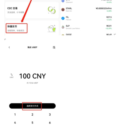
币
圈
新