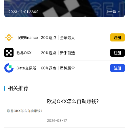
2023-11-01 22:09
下一篇
币安Binance
20%返点
|
全球最大
注册
欧易OKX
20%返点
|
新手首选
注册
Gate交易所
60%返点
|
币种最全
注册
相关推荐
欧易OKX怎么自动赚钱？
2026-03-17