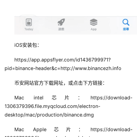
iOS安装包：
https://app.appsflyer.com/id1436799971?
pid=binance-header&c=http://www.binancezh.info
币安网站官方下载网址，或点击下方链接：
Mac intel芯片：https://download-
1306379396.file.myqcloud.com/electron-
desktop/mac/production/binance.dmg
Mac Apple芯片：https://download-