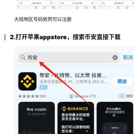
行
大陆地区号码依然可以注册
情
分
析
2.打开苹果appstore，搜索币安直接下载
币
圈
常
见
问
题