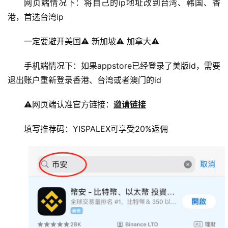
网页端情况下：将自己的ip地址改到台湾、韩国、香
行
港，首选台湾ip
情
分
一定要避开美国⚠️ 新加坡⚠️ 加拿大⚠️
析
手机端情况下：如果appstore已经登录了美版id，需要
退出账户重新登录香港、台湾或者澳门的id
币
圈
⚠️网页端认准官方链接：
邀请链接
常
见
填写推荐码：YISPALEX可享受20%返佣
问
题