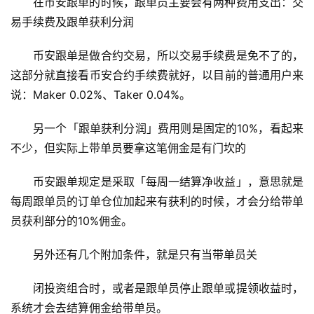
在币安跟单的时候，跟单员主要会有两种费用支出：交
易手续费及跟单获利分润
币
币安跟单是做合约交易，所以交易手续费是免不了的，
圈
这部分就直接看币安合约手续费就好，以目前的普通用户来
新
说：Maker 0.02%、Taker 0.04%。
闻
另一个「跟单获利分润」费用则是固定的10%，看起来
行
不少，但实际上带单员要拿这笔佣金是有门坎的
情
分
币安跟单规定是采取「每周一结算净收益」，意思就是
析
每周跟单员的订单仓位加起来有获利的时候，才会分给带单
员获利部分的10%佣金。
币
圈
另外还有几个附加条件，就是只有当带单员关
常
见
闭投资组合时，或者是跟单员停止跟单或提领收益时，
问
系统才会去结算佣金给带单员。
题