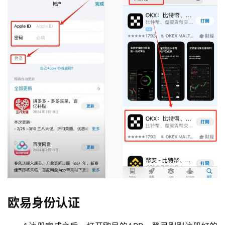
币
圈
常
见
问
题
欧易身份认证