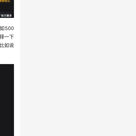
500
择一下
比如说