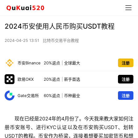
2024币安使用人民币购买USDT教程
2024-04-25 13:51
比特币交易平台教程
币安Binance
20%返点
|
全球最大
注册
欧易OKX
20%返点
|
新手首选
注册
Gate交易所
60%返点
|
币种最全
注册
现在已经是2024年的4月份了。今天我来教大家如何注
册币安账号、进行KYC认证以及在币安购买USDT、划转
USDT的教程。币安作为桥梁，连接着想要买加密货币和想