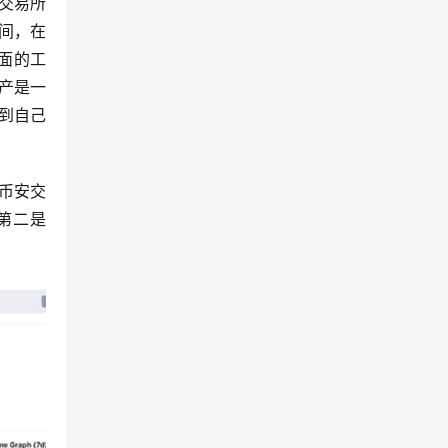
交易所
间，在
面的工
产是一
到自己
在币安交
第二是