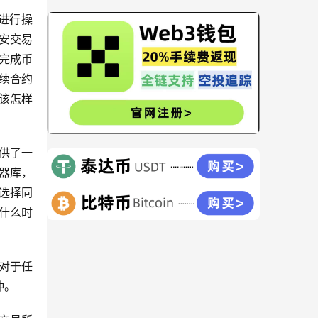
进行操
安交易
完成币
续合约
应该怎样
供了一
器库，
选择同
什么时
对于任
种。