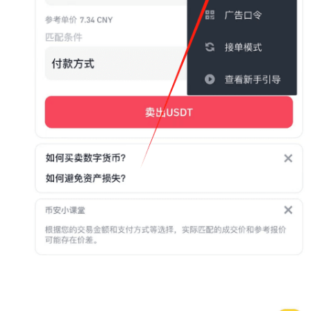
币
圈
新
闻
行
情
分
析
币
圈