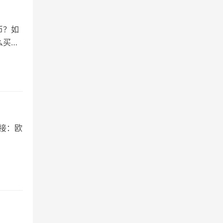
币？如
么买，
链接：欧