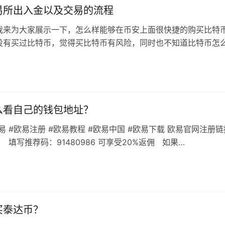
易所出入金以及交易的流程
我来为大家展示一下，怎么样能够在币安上面很快捷的购买比特
没有买过比特币，觉得买比特币有风险，同时也不知道比特币怎
能买成功。这是一个新手小白的教程…
么看自己的钱包地址？
#欧易 #欧易注册 #欧易教程 #欧易中国 #欧易下载 欧易官网注册
） 填写推荐码：91480986 可享受20%返佣 如果…
买泰达币？