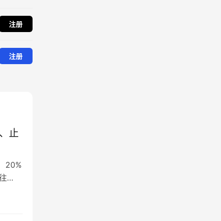
注册
注册
、止
）20%
前往…