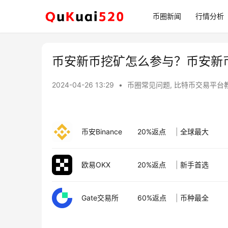
币圈新闻
行情分析
币安新币挖矿怎么参与？币安新
2024-04-26 13:29
•
币圈常见问题
,
比特币交易平台
币安Binance
20%返点
|
全球最大
欧易OKX
20%返点
|
新手首选
Gate交易所
60%返点
|
币种最全