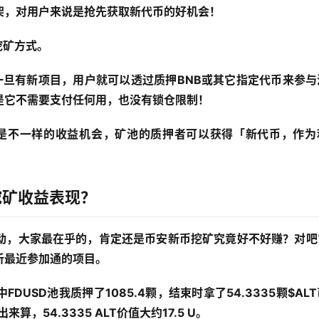
架，对用户来说是抢先获取新代币的好机会！
产挖矿方式。
池，一旦有新项目，用户就可以透过质押BNB或其它指定代币来参
是它不需要支付任何用，也没有锁仓限制！
提供的是不一样的收益机会，矿池的质押者可以获得「新代币，作
币挖矿收益表现？
多档活动，大家最在乎的，肯定还是币安新币挖矿究竟好不好赚？对
析最近参加通的项目。
DUSD池我质押了1085.4颗，结束时拿了54.3335颗$AL
算，54.3335 ALT价值大约17.5 U。