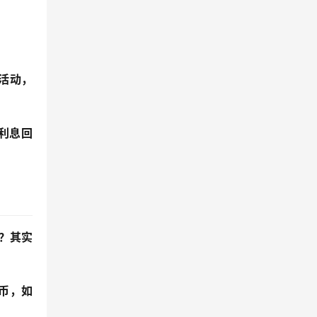
与活动，
为利息回
吧？其实
T币，如