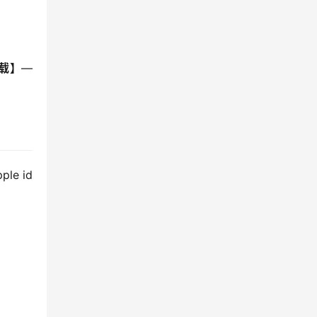
载】
—
e id