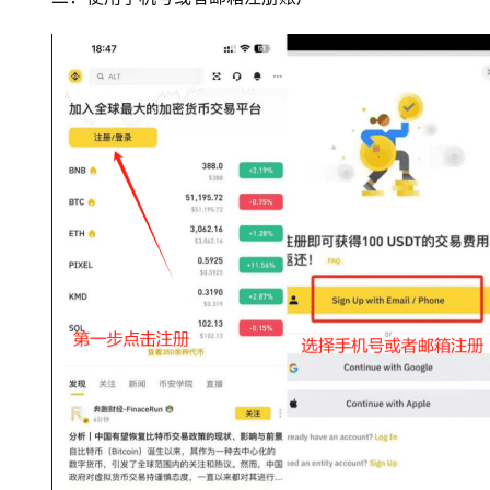
币
圈
新
闻
行
情
分
析
币