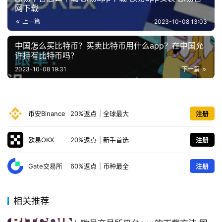
网下载
币
上一篇
2023-10-08 13:03
圈
常
中国怎么买比特币？买卖比特币用什么app？在中国允
见
许持有比特币吗？
问
2023-10-08 19:31
下一篇
题
币安Binance
20%返点
|
全球最大
注册
欧易OKX
20%返点
|
新手首选
注册
Gate交易所
60%返点
|
币种最全
注册
相关推荐