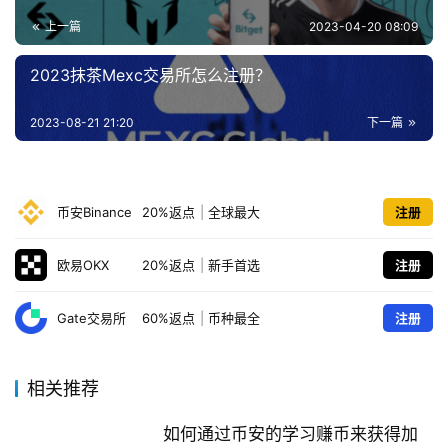
上一篇
2023-04-20 08:09
2023抹茶Mexc交易所怎么注册？
2023-08-21 21:20
下一篇
币安Binance
20%返点
|
全球最大
注册
欧易OKX
20%返点
|
新手首选
注册
Gate交易所
60%返点
|
币种最全
注册
相关推荐
如何通过币安的学习赚币来获得加