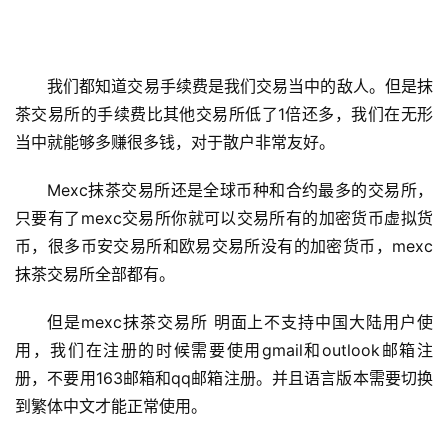
圈
新
闻
我们都知道交易手续费是我们交易当中的敌人。但是抹
行
茶交易所的手续费比其他交易所低了1倍还多，我们在无形
情
当中就能够多赚很多钱，对于散户非常友好。
分
析
Mexc抹茶交易所还是全球币种和合约最多的交易所，
只要有了mexc交易所你就可以交易所有的加密货币虚拟货
币
币，很多币安交易所和欧易交易所没有的加密货币，mexc
圈
抹茶交易所全部都有。
常
见
但是mexc抹茶交易所 明面上不支持中国大陆用户使
问
用，我们在注册的时候需要使用gmail和outlook邮箱注
题
册，不要用163邮箱和qq邮箱注册。并且语言版本需要切换
到繁体中文才能正常使用。