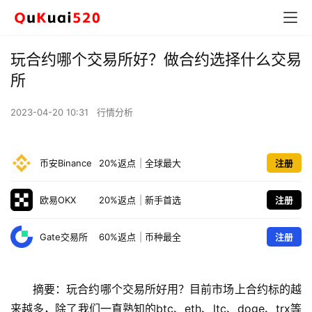
玩合约哪个交易所好？做合约选择什么交易
所
2023-04-20 10:31
行情分析
币安Binance
20%返点
|
全球最大
注册
欧易OKX
20%返点
|
新手首选
注册
Gate交易所
60%返点
|
币种最全
注册
摘要：玩合约哪个交易所好用？目前市场上合约标的越
来越多，除了我们一直熟知的btc、eth、ltc、doge、trx等