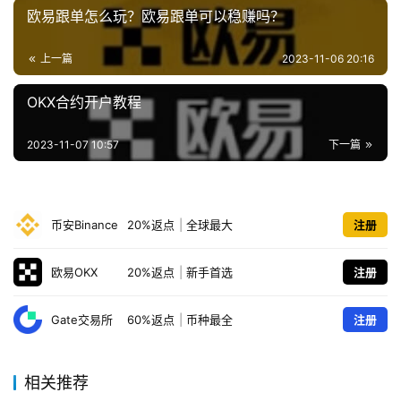
欧易跟单怎么玩？欧易跟单可以稳赚吗？
上一篇
2023-11-06 20:16
OKX合约开户教程
2023-11-07 10:57
下一篇
币安Binance
20%返点
|
全球最大
注册
欧易OKX
20%返点
|
新手首选
注册
Gate交易所
60%返点
|
币种最全
注册
相关推荐