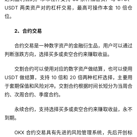
币
USDT 两类资产对的杠杆交易，最高可操作本金 10 倍仓
圈
位。
新
闻
2、合约交易
行
合约交易是一种数字资产的金融衍生品，用户可以通过
情
判断涨跌方向，选择买多或卖空合约来赚取收益。
分
析
交割合约可以使用对应的数字资产做结算，也可以使用 
USDT 做结算，支持 10 倍和 20 倍两种杠杆选择，主要用
币
于套期保值和风险对冲。交割合约根据时间长短分为当周合
圈
约、次周合约、季度合约。
常
见
永续合约，支持选择买多或卖空合约来赚取收益，永不
问
题
到期。
OKX 合约交易具有先进的风险管理系统，先后开创标