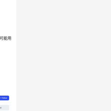
还可能用
。