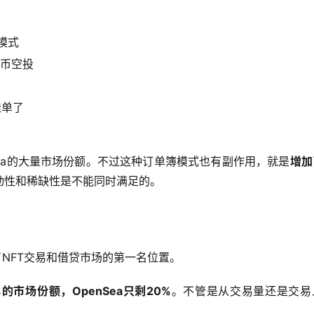
模式
代币空投
挂单了
nSea的大量市场份额。不过这种订单簿模式也有副作用，就是
增加
动性和稀缺性是不能同时满足的。
了NFT交易和借贷市场的第一名位置。
%的市场份额，OpenSea只剩20%
。不管是从交易量还是交易