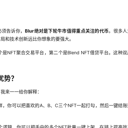
必须告诉你，
Blur绝对是下轮牛市值得重点关注的代币
。很多人
品布局和技术创新远比你想象的要强大。
是NFT聚合交易平台，第二个是Blend NFT借贷平台。这种
么优势？
能，我来一一给你解释：
样，你可以把喜欢的A、B、C三个NFT一起打勾，然后一键结账
个逻辑，你可以把手中的多个NFT批量一键上架，在链上提高效