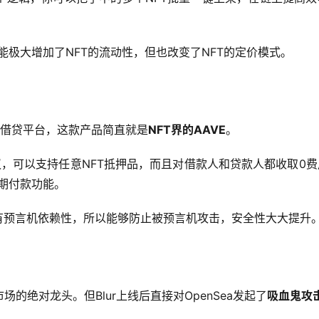
功能极大增加了NFT的流动性，但也改变了NFT的定价模式。
？
NFT借贷平台，这款产品简直就是
NFT界的AAVE
。
协议，可以支持任意NFT抵押品，而且对借款人和贷款人都收取0
分期付款功能。
有预言机依赖性，所以能够防止被预言机攻击，安全性大大提升
易市场的绝对龙头。但Blur上线后直接对OpenSea发起了
吸血鬼攻