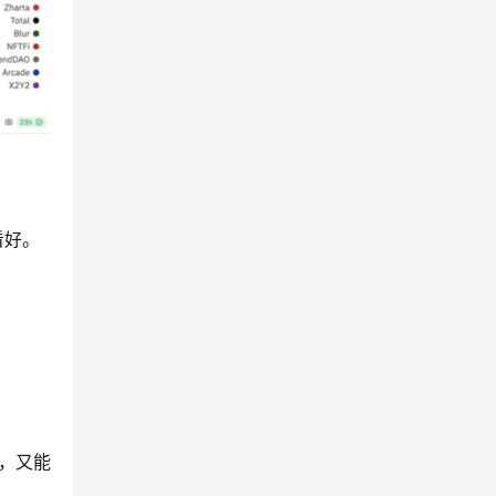
看好。
通，又能