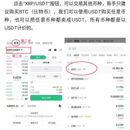
点击“XRP/USDT”按钮，可以交易其他币种，新手只建
情
议购买BTC（比特币），我们可以使用USDT购买任意币
分
种，也可以把任意币种都卖成USDT，所有币种都是以
析
USDT计价的。
币
圈
常
见
问
题