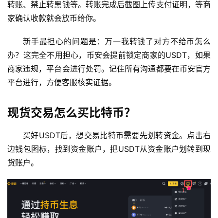
转账、禁止转黑钱等。转账完成后截图上传支付证明，等商
币
家确认收款就会放币给你。
圈
新
新手最担心的问题是：万一我转钱了对方不给币怎么
闻
办？这完全不用担心，币安会提前锁定商家的USDT，如果
商家违规，平台会进行处罚。记住所有沟通都要在币安官方
行
平台进行，方便客服核实证据。
情
分
析
现货交易怎么买比特币？
币
买好USDT后，想交易比特币需要先划转资金。点击右
圈
边钱包图标，找到资金账户，把USDT从资金账户划转到现
常
货账户。
见
问
题